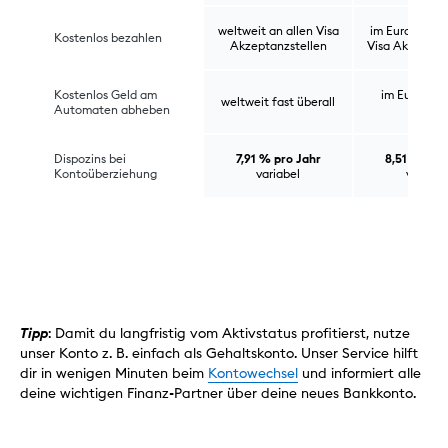
weltweit an allen Visa
im Euroraum a
Kostenlos bezahlen
Akzeptanzstellen
Visa Akzeptan
Kostenlos Geld am
im Euroraum
weltweit fast überall
Automaten abheben
überall
Dispozins bei
7,91 % pro Jahr
8,51 % pro
Kontoüberziehung
variabel
variabe
Tipp
: Damit du langfristig vom Aktivstatus profitierst, nutze
unser Konto z. B. einfach als Gehaltskonto. Unser Service hilft
dir in wenigen Minuten beim
Kontowechsel
und informiert alle
deine wichtigen Finanz-Partner über deine neues Bankkonto.