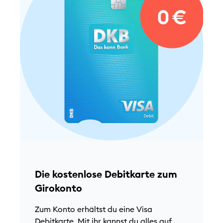
D
M
w
k
Die kostenlose Debitkarte zum
a
Girokonto
e
N
Zum Konto erhältst du eine Visa
N
Debitkarte. Mit ihr kannst du alles auf