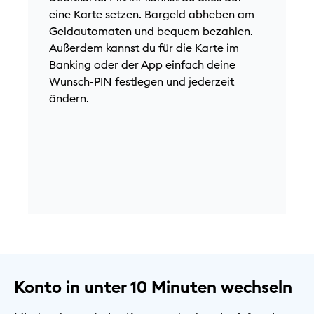
K
eine Karte setzen. Bargeld abheben am
a
Geldautomaten und bequem bezahlen.
A
Außerdem kannst du für die Karte im
M
Banking oder der App einfach deine
G
Wunsch-PIN festlegen und jederzeit
F
ändern.
F
m
Konto in unter 10 Minuten wechseln