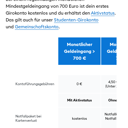
Mindestgeldeingang von 700 Euro ist dein erstes
Girokonto kostenlos und du erhältst den
Aktivstatus
.
Das gilt auch für unser
Studenten-Girokonto
und
Gemeinschaftskonto
.
Monatlicher
Monatli
Geldeingang >
Geldeing
Wann ist das Girokonto kostenlos?
700 €
700 
4,50 € pro 
Kontoführungsgebühren
0 €
(Unter 28 Jahr
Mit Aktivstatus
Ohne Aktivs
Notfallkarte fü
Notfallpaket bei
kostenlos
Notfallbargeld
Kartenverlust
€