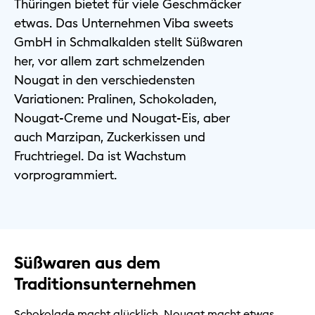
Thüringen bietet für viele Geschmäcker
etwas. Das Unternehmen Viba sweets
GmbH in Schmalkalden stellt Süßwaren
Kommunen
her, vor allem zart schmelzenden
Nougat in den verschiedensten
Variationen: Pralinen, Schokoladen,
Energie & Versorgung
Nougat-Creme und Nougat-Eis, aber
auch Marzipan, Zuckerkissen und
Tourismus
Fruchtriegel. Da ist Wachstum
vorprogrammiert.
Kontakt & Services
Privat
Süßwaren aus dem
Geschäftlich
Traditionsunternehmen
Nachhaltig
Schokolade macht glücklich, Nougat macht etwas