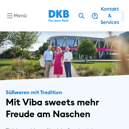
Kontakt
Menü
&
Services
Wohnungswirtschaft
Erneuerbare Energien
Landwirtschaft & Ernährung
Süßwaren mit Tradition
Mit Viba sweets mehr 
Freie Berufe
Freude am Naschen
Sozialwirtschaft