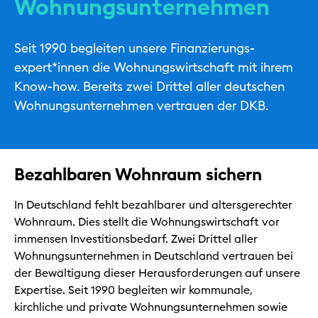
Wohnungsunternehmen
Seit 1990 begleiten unsere Finanzierungs­
Kommunen
expert*innen die Wohnungswirtschaft mit ihrem
Know-how. Bereits zwei Drittel aller deutschen
Energie & Versorgung
Wohnungsunternehmen vertrauen der DKB.
Tourismus
Bezahlbaren Wohnraum sichern
In Deutschland fehlt bezahlbarer und altersgerechter
Kontakt & Services
Wohnraum. Dies stellt die Wohnungswirtschaft vor
immensen Investitionsbedarf. Zwei Drittel aller
Privat
Wohnungsunternehmen in Deutschland vertrauen bei
der Bewältigung dieser Herausforderungen auf unsere
Geschäftlich
Expertise. Seit 1990 begleiten wir kommunale,
Nachhaltig
kirchliche und private Wohnungsunternehmen sowie