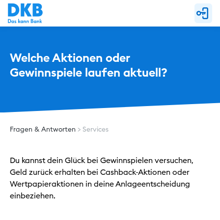
Welche Aktionen oder 
Gewinnspiele laufen aktuell?
Fragen & Antworten
Services
Du kannst dein Glück bei Gewinnspielen versuchen,
Geld zurück erhalten bei Cashback-Aktionen oder
Wertpapieraktionen in deine Anlageentscheidung
einbeziehen.