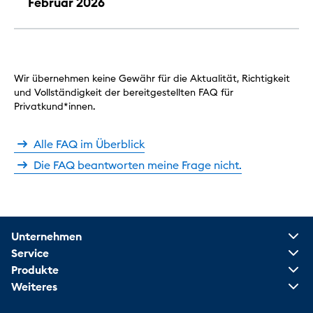
Februar 2026
Wir übernehmen keine Gewähr für die Aktualität, Richtigkeit
und Vollständigkeit der bereitgestellten FAQ für
Privatkund*innen.
Alle FAQ im Überblick
Die FAQ beantworten meine Frage nicht.
Unternehmen
Service
Produkte
Weiteres