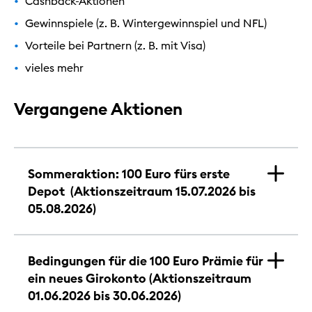
Cashback-Aktionen
Gewinnspiele (z. B. Wintergewinnspiel und NFL)
Vorteile bei Partnern (z. B. mit Visa)
vieles mehr
Vergangene Aktionen
Sommeraktion: 100 Euro fürs erste
Depot (Aktionszeitraum 15.07.2026 bis
05.08.2026)
Bedingungen für die 100 Euro Prämie für
ein neues Girokonto (Aktionszeitraum
01.06.2026 bis 30.06.2026)