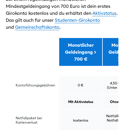
Mindestgeldeingang von 700 Euro ist dein erstes
Girokonto kostenlos und du erhältst den
Aktivstatus
.
Das gilt auch für unser
Studenten-Girokonto
und
Gemeinschaftskonto
.
Monatlicher
Monatli
Geldeingang >
Geldeing
Wann ist das Girokonto kostenlos?
700 €
700 
4,50 € pro 
Kontoführungsgebühren
0 €
(Unter 28 Jahr
Mit Aktivstatus
Ohne Aktivs
Notfallkarte fü
Notfallpaket bei
kostenlos
Notfallbargeld
Kartenverlust
€