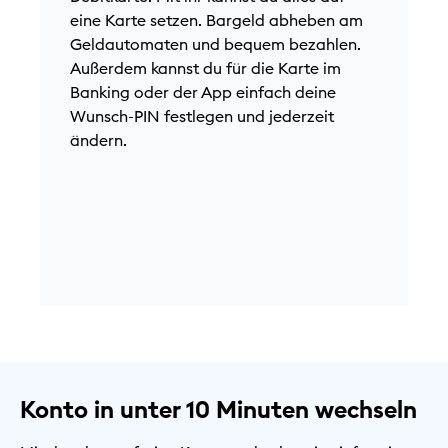
K
eine Karte setzen. Bargeld abheben am
a
Geldautomaten und bequem bezahlen.
A
Außerdem kannst du für die Karte im
M
Banking oder der App einfach deine
G
Wunsch-PIN festlegen und jederzeit
F
ändern.
F
m
Konto in unter 10 Minuten wechseln