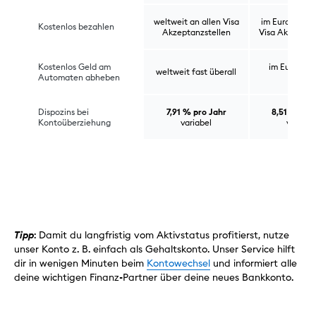
weltweit an allen Visa
im Euroraum a
Kostenlos bezahlen
Akzeptanzstellen
Visa Akzeptan
Kostenlos Geld am
im Euroraum
weltweit fast überall
Automaten abheben
überall
Dispozins bei
7,91 % pro Jahr
8,51 % pro
Kontoüberziehung
variabel
variabe
Tipp
: Damit du langfristig vom Aktivstatus profitierst, nutze
unser Konto z. B. einfach als Gehaltskonto. Unser Service hilft
dir in wenigen Minuten beim
Kontowechsel
und informiert alle
deine wichtigen Finanz-Partner über deine neues Bankkonto.