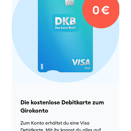
D
M
w
k
Die kostenlose Debitkarte zum
a
Girokonto
e
N
Zum Konto erhältst du eine Visa
N
Debitkarte. Mit ihr kannst du alles auf