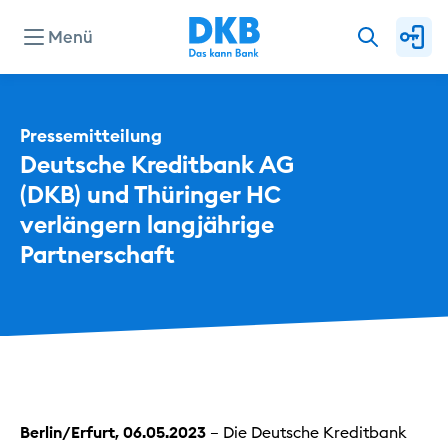
Menü
Unternehmen
Pressemitteilung
Deutsche Kreditbank AG 
Presse
(DKB) und Thüringer HC 
verlängern langjährige 
Partnerschaft
Investor Relations
Privat
Geschäftlich
Nachhaltig
Berlin/Erfurt, 06.05.2023
– Die Deutsche Kreditbank