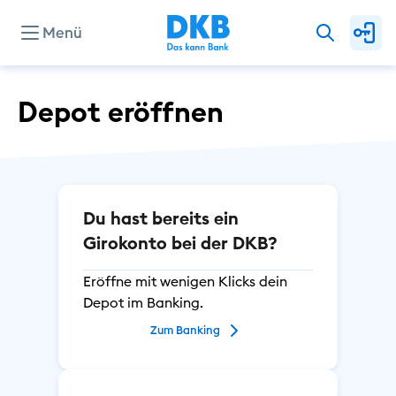
Menü
Konten & Karten
Depot eröffnen
Kredite
Du hast bereits ein
Investieren & Sparen
Girokonto bei der DKB?
Eröffne mit wenigen Klicks dein
Finanzierung & Immobilie
Depot im Banking.
Zum Banking
Service