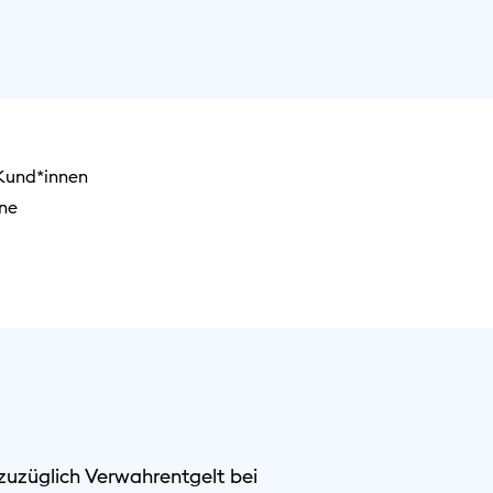
-Kund*innen
ine
zuzüglich Verwahrentgelt bei