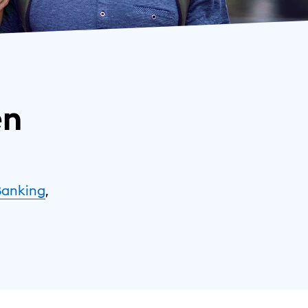
en
Banking
,