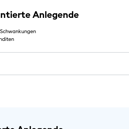
ientierte Anlegende
ge Schwankungen
enditen