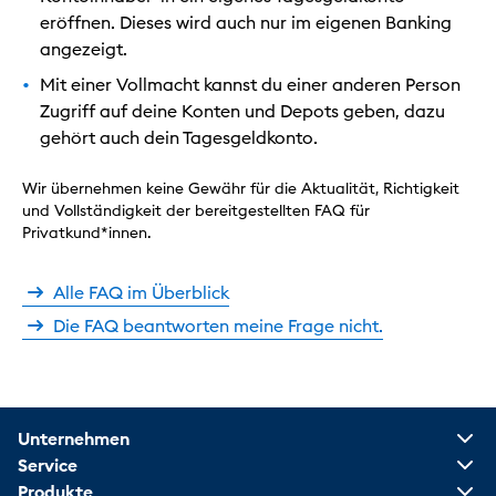
eröffnen. Dieses wird auch nur im eigenen Banking
angezeigt.
Mit einer
Vollmacht
kannst du einer anderen Person
Zugriff auf deine Konten und Depots geben, dazu
gehört auch dein Tagesgeldkonto.
Wir übernehmen keine Gewähr für die Aktualität, Richtigkeit
und Vollständigkeit der bereitgestellten FAQ für
Privatkund*innen.
Alle FAQ im Überblick
Die FAQ beantworten meine Frage nicht.
Unternehmen
Service
Produkte