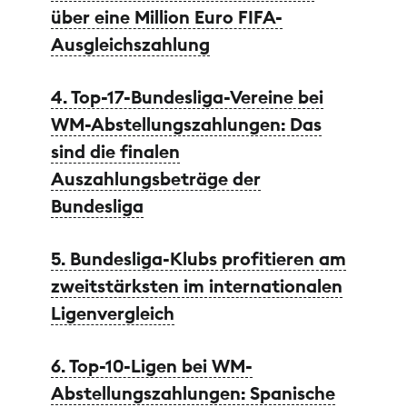
über eine Million Euro FIFA-
Ausgleichszahlung
4. Top-17-Bundesliga-Vereine bei
WM-Abstellungszahlungen: Das
sind die finalen
Auszahlungsbeträge der
Bundesliga
5. Bundesliga-Klubs profitieren am
zweitstärksten im internationalen
Ligenvergleich
6. Top-10-Ligen bei WM-
Abstellungszahlungen: Spanische