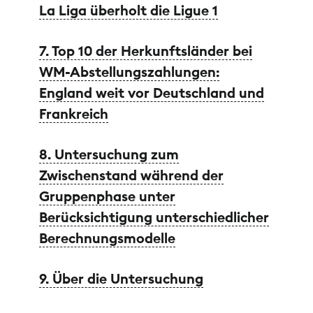
La Liga überholt die Ligue 1
7. Top 10 der Herkunftsländer bei
WM-Abstellungszahlungen:
England weit vor Deutschland und
Frankreich
8. Untersuchung zum
Zwischenstand während der
Gruppenphase unter
Berücksichtigung unterschiedlicher
Berechnungsmodelle
9. Über die Untersuchung