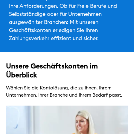
Ihre Anforderungen. Ob für Freie Berufe und
Selbstständige oder für Unternehmen
Kommunen
ausgewählter Branchen: Mit unseren
Geschäftskonten erledigen Sie Ihren
Zahlungsverkehr effizient und sicher.
Energie & Versorgung
Tourismus
Unsere Geschäftskonten im
Überblick
Kontakt & Services
Wählen Sie die Kontolösung, die zu Ihnen, Ihrem
Unternehmen, Ihrer Branche und Ihrem Bedarf passt.
Privat
Geschäftlich
Nachhaltig