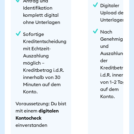
Antrag und
Digitaler
Identifikation
Upload der
komplett digital
Unterlagen
ohne Unterlagen
Nach
Sofortige
Genehmigung
Kreditentscheidung
und
mit Echtzeit-
Auszahlung ist
Auszahlung
der
möglich –
Kreditbetrag
Kreditbetrag i.d.R.
i.d.R. innerhalb
innerhalb von 30
von 1–2 Tagen
Minuten auf dem
auf dem
Konto.
Konto.
Voraussetzung: Du bist
mit einem
digitalen
Kontocheck
einverstanden