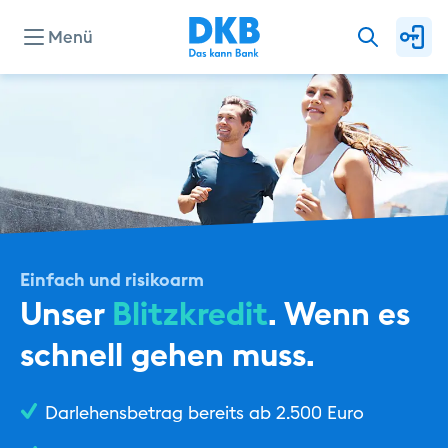
Menü
Konten & Karten
Kredite
Investieren & Sparen
Einfach und risikoarm
Unser
Blitzkredit
. Wenn es
Finanzierung & Immobilie
schnell gehen muss.
Service
Darlehensbetrag bereits ab 2.500 Euro