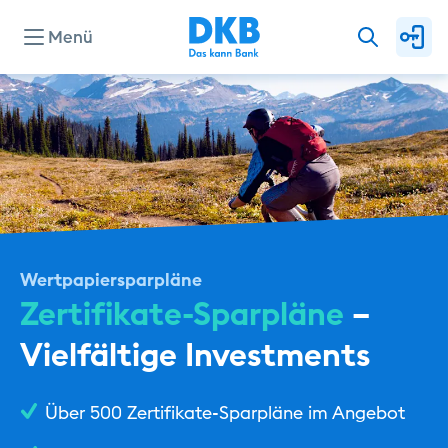
Menü
Konten & Karten
Kredite
Investieren & Sparen
Wertpapiersparpläne
Zertifikate-Sparpläne
–
Finanzierung & Immobilie
Vielfältige Investments
Service
Über 500 Zertifikate-Sparpläne im Angebot