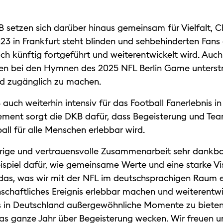
 setzen sich darüber hinaus gemeinsam für Vielfalt, C
3 in Frankfurt steht blinden und sehbehinderten Fans 
h künftig fortgeführt und weiterentwickelt wird. Auch
n bei den Hymnen des 2025 NFL Berlin Game unterstr
und zugänglich zu machen.
 auch weiterhin intensiv für das Football Fanerlebnis i
ent sorgt die DKB dafür, dass Begeisterung und Team
all für alle Menschen erlebbar wird.
ährige und vertrauensvolle Zusammenarbeit sehr dankba
eispiel dafür, wie gemeinsame Werte und eine starke V
ür das, was wir mit der NFL im deutschsprachigen Raum 
nschaftliches Ereignis erlebbar machen und weiterentw
ans in Deutschland außergewöhnliche Momente zu bieten
s ganze Jahr über Begeisterung wecken. Wir freuen uns