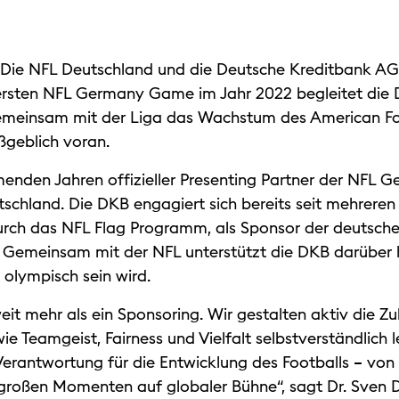
Die NFL Deutschland und die Deutsche Kreditbank AG (
ersten NFL Germany Game im Jahr 2022 begleitet die D
 gemeinsam mit der Liga das Wachstum des American Fo
geblich voran.
enden Jahren offizieller Presenting Partner der NFL
schland. Die DKB engagiert sich bereits seit mehreren
durch das NFL Flag Programm, als Sponsor der deutsc
. Gemeinsam mit der NFL unterstützt die DKB darüber 
 olympisch sein wird.
weit mehr als ein Sponsoring. Wir gestalten aktiv die Zu
 Teamgeist, Fairness und Vielfalt selbstverständlich l
erantwortung für die Entwicklung des Footballs – vo
großen Momenten auf globaler Bühne“, sagt Dr. Sven 