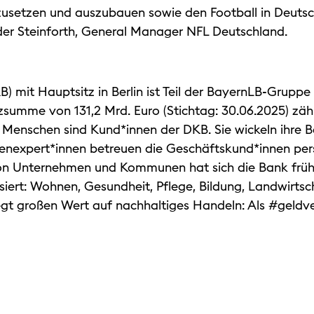
tzusetzen und auszubauen sowie den Football in Deut
der Steinforth, General Manager NFL Deutschland.
 mit Hauptsitz in Berlin ist Teil der BayernLB-Grupp
nzsumme von 131,2 Mrd. Euro (Stichtag: 30.06.2025) zä
n Menschen sind Kund*innen der DKB. Sie wickeln ihr
henexpert*innen betreuen die Geschäftskund*innen pe
von Unternehmen und Kommunen hat sich die Bank frühz
siert: Wohnen, Gesundheit, Pflege, Bildung, Landwirtsch
egt großen Wert auf nachhaltiges Handeln: Als #geldve