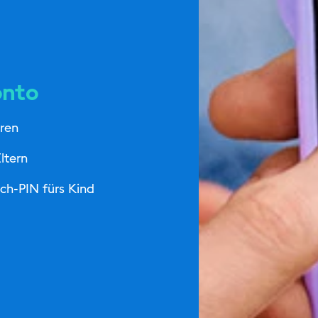
onto
ren
ltern
ch-PIN fürs Kind