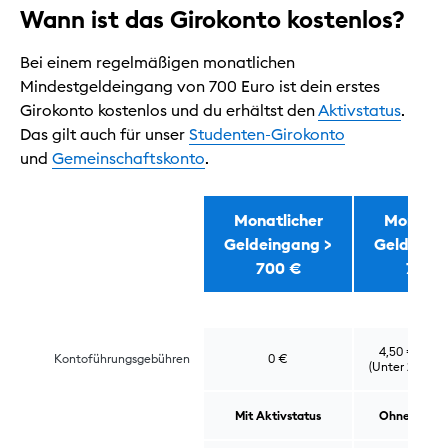
Wann ist das Girokonto kostenlos?
Bei einem regelmäßigen monatlichen
Mindestgeldeingang von 700 Euro ist dein erstes
Girokonto kostenlos und du erhältst den
Aktivstatus
.
Das gilt auch für unser
Studenten-Girokonto
und
Gemeinschaftskonto
.
Monatlicher
Monatli
Geldeingang >
Geldeing
Wann ist das Girokonto kostenlos?
700 €
700 
4,50 € pro 
Kontoführungsgebühren
0 €
(Unter 28 Jahr
Mit Aktivstatus
Ohne Aktivs