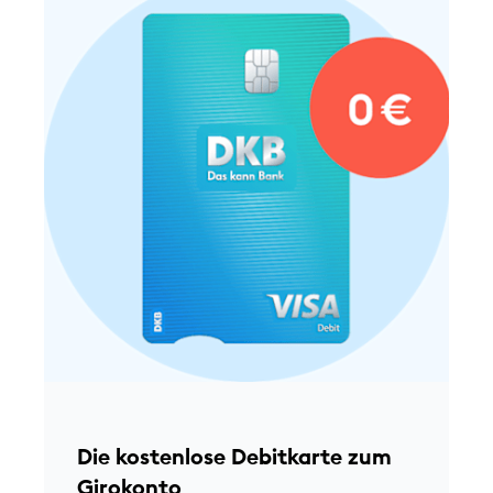
D
M
w
k
Die kostenlose Debitkarte zum
a
Girokonto