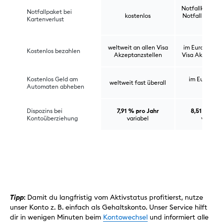
Notfallkarte fü
Notfallpaket bei
kostenlos
Notfallbargeld
Kartenverlust
€
weltweit an allen Visa
im Euroraum a
Kostenlos bezahlen
Akzeptanzstellen
Visa Akzeptan
Kostenlos Geld am
im Euroraum
weltweit fast überall
Automaten abheben
überall
Dispozins bei
7,91 % pro Jahr
8,51 % pro
Kontoüberziehung
variabel
variabe
Tipp
: Damit du langfristig vom Aktivstatus profitierst, nutze
unser Konto z. B. einfach als Gehaltskonto. Unser Service hilft
dir in wenigen Minuten beim
Kontowechsel
und informiert alle