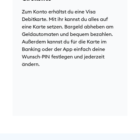
e
N
Zum Konto erhältst du eine Visa
N
Debitkarte. Mit ihr kannst du alles auf
K
eine Karte setzen. Bargeld abheben am
a
Geldautomaten und bequem bezahlen.
A
Außerdem kannst du für die Karte im
M
Banking oder der App einfach deine
G
Wunsch-PIN festlegen und jederzeit
F
ändern.
F
m