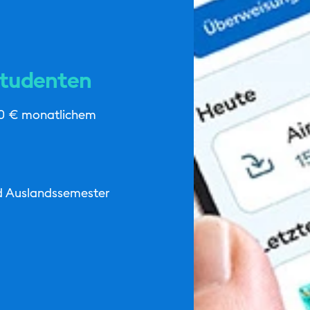
Studenten
700 € monatlichem
nd Auslandssemester