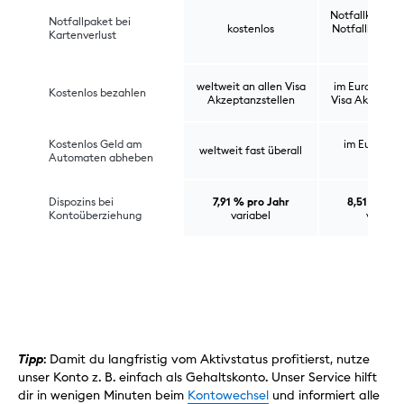
Notfallkarte fü
Notfallpaket bei
kostenlos
Notfallbargeld
Kartenverlust
€
weltweit an allen Visa
im Euroraum a
Kostenlos bezahlen
Akzeptanzstellen
Visa Akzeptan
Kostenlos Geld am
im Euroraum
weltweit fast überall
Automaten abheben
überall
Dispozins bei
7,91 % pro Jahr
8,51 % pro
Kontoüberziehung
variabel
variabe
Tipp
: Damit du langfristig vom Aktivstatus profitierst, nutze
unser Konto z. B. einfach als Gehaltskonto. Unser Service hilft
dir in wenigen Minuten beim
Kontowechsel
und informiert alle