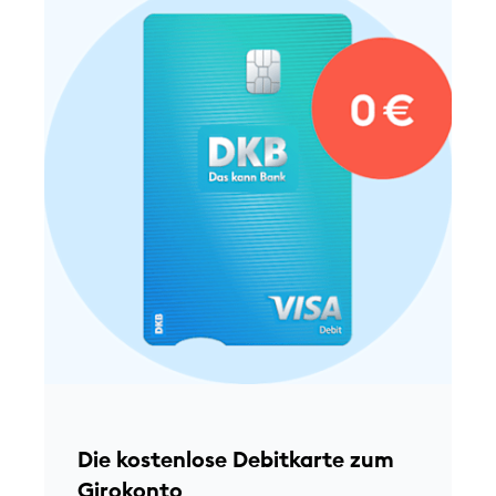
D
M
w
k
Die kostenlose Debitkarte zum
a
Girokonto