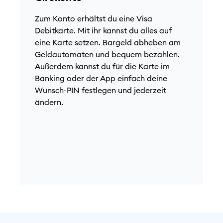
e
N
Zum Konto erhältst du eine Visa
N
Debitkarte. Mit ihr kannst du alles auf
K
eine Karte setzen. Bargeld abheben am
a
Geldautomaten und bequem bezahlen.
A
Außerdem kannst du für die Karte im
M
Banking oder der App einfach deine
G
Wunsch-PIN festlegen und jederzeit
F
ändern.
F
m