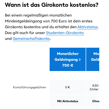
Wann ist das Girokonto kostenlos?
Bei einem regelmäßigen monatlichen
Mindestgeldeingang von 700 Euro ist dein erstes
Girokonto kostenlos und du erhältst den
Aktivstatus
.
Das gilt auch für unser
Studenten-Girokonto
und
Gemeinschaftskonto
.
Monatlicher
Monatli
Geldeingang >
Geldeing
Wann ist das Girokonto kostenlos?
700 €
700 
4,50 € pro 
Kontoführungsgebühren
0 €
(Unter 28 Jahr
Mit Aktivstatus
Ohne Aktivs