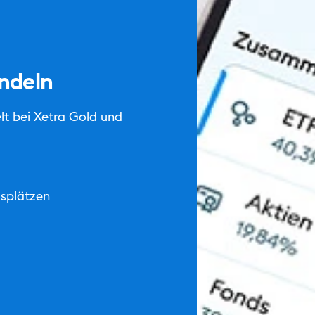
ndeln
lt bei Xetra Gold und
splätzen