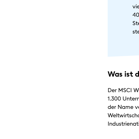
vi
40
St
st
Was ist 
Der MSCI Wor
1.300 Unter
der Name ve
Weltwirtscha
Industriena