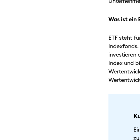
Unternehmen
Was ist ein
ETF steht f
Indexfonds.
investieren
Index und bi
Wertentwickl
Wertentwick
Ku
Ei
zu