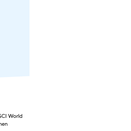
o
MSCI World
chen