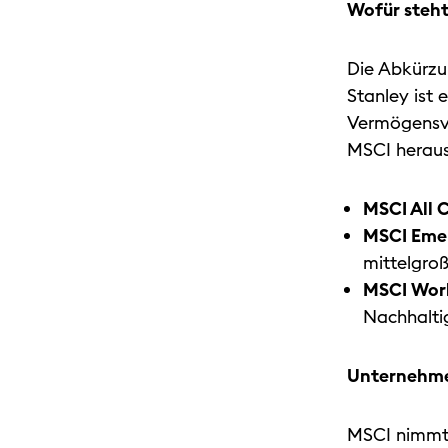
Wofür steht
Die Abkürzu
Stanley ist 
Vermögensve
MSCI heraus 
MSCI All 
MSCI Eme
mittelgro
MSCI Worl
Nachhaltig
Unternehme
MSCI nimmt 