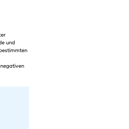
ter
de und
m bestimmten
r negativen