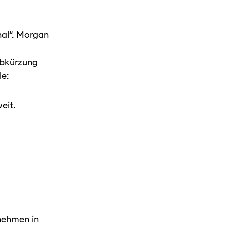
nal“. Morgan
Abkürzung
le:
weit.
nehmen in