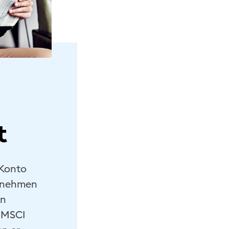
t
 Konto
ernehmen
en
r MSCI