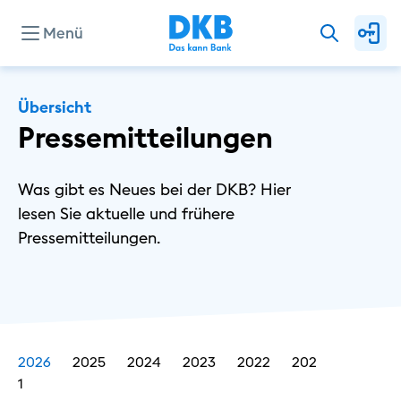
Menü
Unternehmen
Übersicht
Pressemitteilungen
Presse
Was gibt es Neues bei der DKB? Hier
lesen Sie aktuelle und frühere
Investor Relations
Pressemitteilungen.
Privat
Geschäftlich
Nachhaltig
2026
2025
2024
2023
2022
202
1